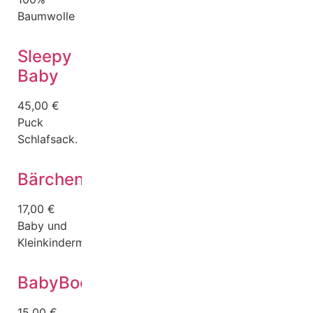
Baumwolle
Sleepy
Baby
45,00
€
Puck
Schlafsack.
Bärchen
17,00
€
Baby und
Kleinkindermütze
BabyBody
15,00
€