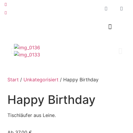
+49 175 9755245
info@sophias-stickwerkstatt.de
Start
/
Unkategorisiert
/ Happy Birthday
Happy Birthday
Tischläufer aus Leine.
Ab
37,00
€