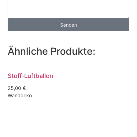
Senden
Ähnliche Produkte:
Stoff-Luftballon
Sp
25,00
€
25
Wanddeko.
Ind